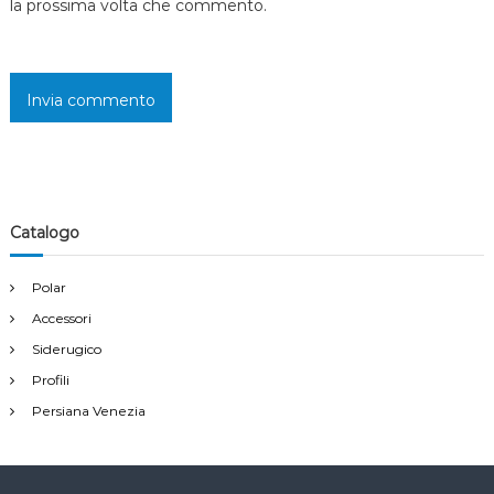
la prossima volta che commento.
i
Catalogo
Polar
Accessori
Siderugico
Profili
Persiana Venezia