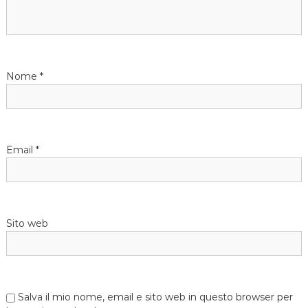
o
n
e
Nome
*
a
r
Email
*
t
i
Sito web
c
o
l
Salva il mio nome, email e sito web in questo browser per