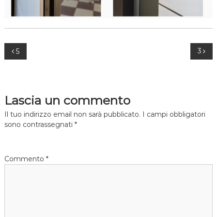
N
3
5
a
v
Lascia un commento
i
Il tuo indirizzo email non sarà pubblicato.
I campi obbligatori
sono contrassegnati
*
g
a
Commento
*
z
i